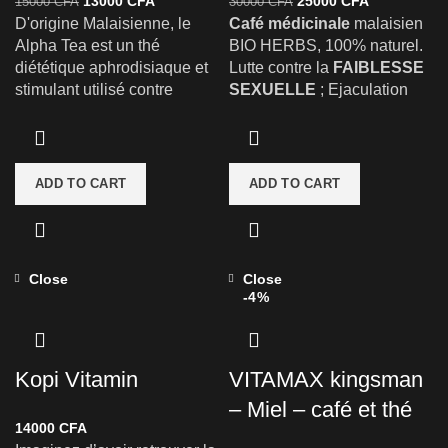
13000
CFA
25000
CFA
15000
CFA
30000
CFA
D'origine Malaisienne, le
Café médicinale
malaisien
Alpha Tea est un thé
BIO HERBS, 100% naturel.
diététique aphrodisiaque et
Lutte contre la
FAIBLESSE
stimulant utilisé contre
SEXUELLE
; Ejaculation
l'asthénie générale, le
Précoce ;
dysfonctionnement érectile,
Dysfonctionnement Érectile,
l'éjaculation précoce et la
Manque De Désir sexuel,
frigidité.
l’impuissance sexuelle,
ADD TO CART
ADD TO CART
aphrodisiaque et traite
l’hémorroïde, Régularise le
taux de glycémie(LE
DIABETE), Agit à titre
Close
Close
préventif contre la
-4%
PROSTATE, nettoie les
colons, les reins et le canal
urinaire.
Kopi Vitamin
VITAMAX kingsman
– Miel – café et thé
Ingrédients:
Café, Radix
14000
CFA
Polygoni Multiflori