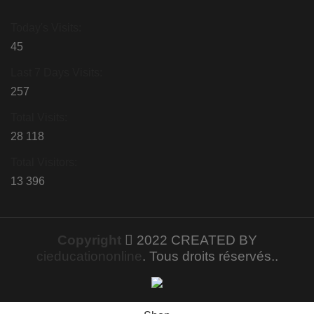
-
LBG
LBG
Today's Visits:
45
Last 7 Days Visits:
257
Total Visits:
28 118
Total Visitors:
13 396
Copyright
2022 CREATED BY
cieducationonline
. Tous droits réservés..