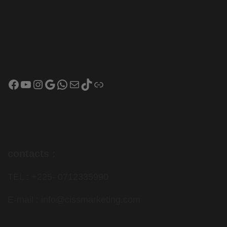
facebook
YouTube
Instagram
Google
WhatsApp
E-mail
TikTok
Lien
contacts :
TEL : +225- 0712335990
E-mail : info@cissmarketing.com