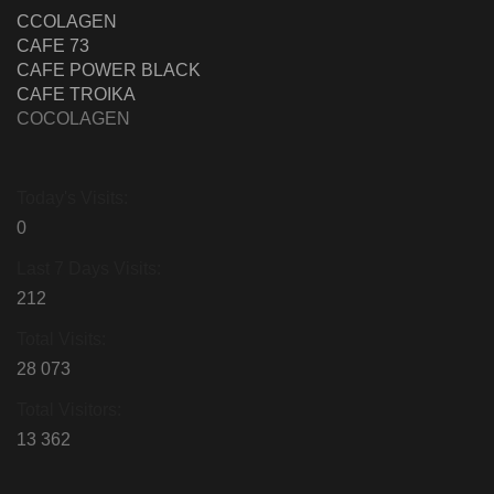
:
CCOLAGEN
:
shake
CAFE 73
shake
off
:
CAFE POWER BLACK
off
:
shake
CAFE TROIKA
shake
off
COCOLAGEN
off
Today's Visits:
0
Last 7 Days Visits:
212
Total Visits:
28 073
Total Visitors:
13 362